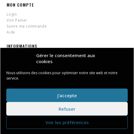
MON COMPTE
Login
Voir Panier
Suivre ma commande
Aide
INFORMATIONS
Gérer le consentement aux
Blog
cookies
Conditions générales de vente
Politique de confidentialité et cookies
Nous utilisons des cookies pour optimiser notre site web et notre
service.
J'accepte
© Copyright 2019 BAZARBIZART. All Rights Reserved.
Refuser
Voir les préférences