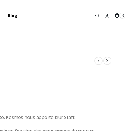
Blog
0
té, Kosmos nous apporte leur Staff.
uple en fonction des mouvements du contact.