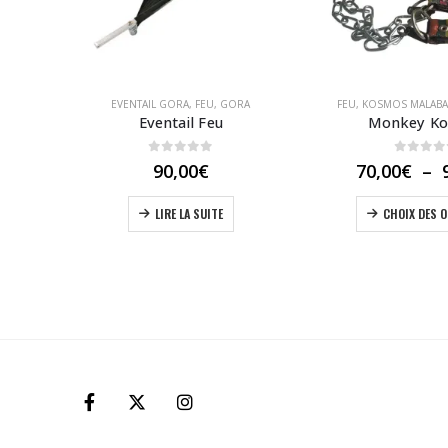
EVENTAIL GORA
,
FEU
,
GORA
FEU
,
KOSMOS MALABA
ry’s
Eventail Feu
Monkey K
0
out of 5
0
out 
90,00
€
70,00
€
–
LIRE LA SUITE
CHOIX DES 