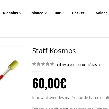
Diabolos
Balance
Bar
Hocket
Soldes
Staff Kosmos
( Il n’y a pas encore d’avis. )
0
out of 5
60,00
€
Innovant avec des matériaux de haute quali
Fabriqué en aluminium et avec une Grip so