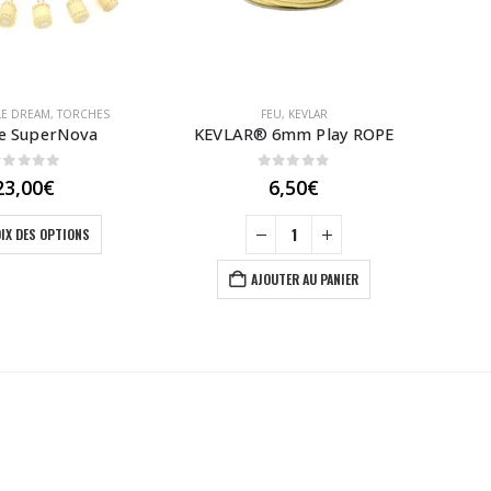
LE DREAM
,
TORCHES
FEU
,
KEVLAR
e SuperNova
KEVLAR® 6mm Play ROPE
To
out of 5
0
out of 5
23,00
€
6,50
€
Ce produit a plusieurs variations. Les options peuvent être choisies sur la page du produit
IX DES OPTIONS
AJOUTER AU PANIER