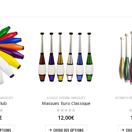
MASSUES
JUGGLE DREAM
,
MASSUES
KOSMOS M
Club
Massues Euro Classique
of 5
0
out of 5
0
€
12,00
€
Ce produit a plusieurs variations. Les options peuvent être choisies sur la page du produit
Ce produit a plusieurs variations. Les options peuvent être choisies sur la page du produit
OPTIONS
CHOIX DES OPTIONS
CHO