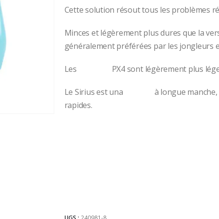
Cette solution résout tous les problèmes r
Minces et légèrement plus dures que la ver
généralement préférées par les jongleurs ex
Les
masseus
PX4 sont légèrement plus lége
Le Sirius est una
massue
à longue manche, tr
rapides.
UGS :
240981-8