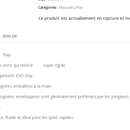
Catégories :
Massues
,
Play
Ce produit est actuellement en rupture et in
AVIS (0)
s
Play.
 verre qui rend le
club
super rigide.
ppement EVO Grip.
ignées emballées à la main.
 poignées enveloppées sont généralement préférées par les jongleurs e
.
 fluide et idéal pour les spins rapides.