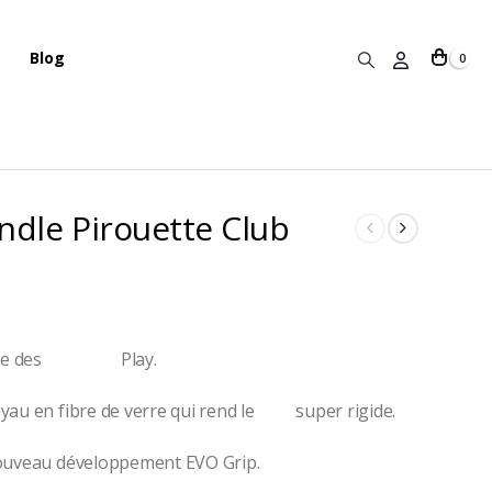
Blog
0
ndle Pirouette Club
me des
massues
Play.
au en fibre de verre qui rend le
club
super rigide.
nouveau développement EVO Grip.