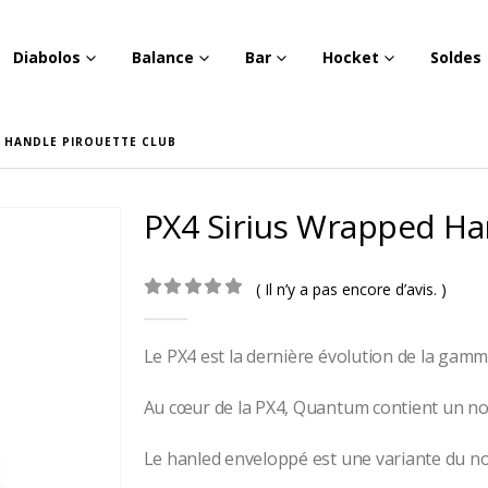
Diabolos
Balance
Bar
Hocket
Soldes
D HANDLE PIROUETTE CLUB
PX4 Sirius Wrapped Ha
( Il n’y a pas encore d’avis. )
0
out of 5
Le PX4 est la dernière évolution de la gam
Au cœur de la PX4, Quantum contient un noy
Le hanled enveloppé est une variante du 