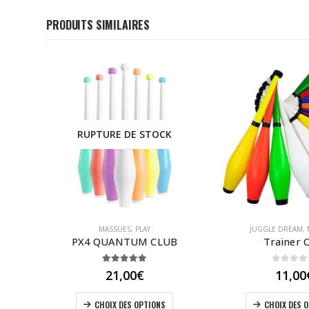
PRODUITS SIMILAIRES
K
RUPTURE DE STOCK
MASSUES
,
PLAY
JUGGLE DREAM
,
PX4 QUANTUM CLUB
Trainer 
5.00
out of 5
0
out 
21,00
€
11,00
Ce produit a plusieurs variations. Les options peuvent être choisies sur la page du produit
CHOIX DES OPTIONS
CHOIX DES 