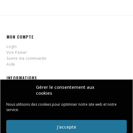
MON COMPTE
Login
Voir Panier
Suivre ma commande
Aide
INFORMATIONS
Gérer le consentement aux
Blog
cookies
Conditions générales de vente
Politique de confidentialité et cookies
Nous utilisons des cookies pour optimiser notre site web et notre
service.
J'accepte